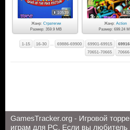
10539
3
Жанр:
Стратегии
Жанр:
Action
Размер: 359.9 MB
Размер: 699.24 
1-15
16-30
...
69886-69900
69901-69915
69916
70651-70665
70666
GamesTracker.org - Игровой торр
играм для PC. Если вы любитель 