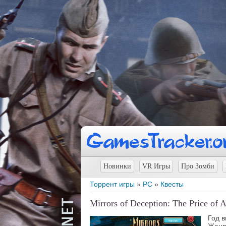
Новинки
VR Игры
Про Зомби
Торрент игры
»
PC
»
Квесты
Mirrors of Deception: The Price of A
Год 