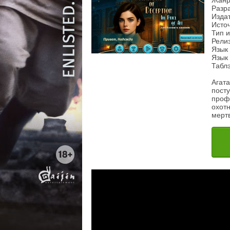
Жанр
Разра
Издат
Источ
Тип 
Релиз
Язык 
Язык 
Таблэ
Агата
посту
проф
охотн
мертв