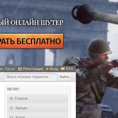
ас
, Гость!
Регистрация
Вход
RSS
МЕНЮ
Главная
Аркады
Action