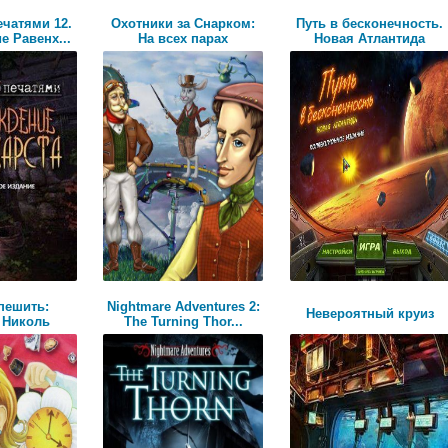
ечатями 12.
Охотники за Снарком:
Путь в бесконечность.
е Равенх...
На всех парах
Новая Атлантида
пешить:
Nightmare Adventures 2:
Невероятный круиз
 Николь
The Turning Thor...