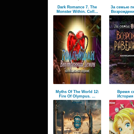
Dark Romance 7. The
За семью п
Monster Within. Coll...
Возрождени
Myths Of The World 12:
Время с
Fire Of Olympus. ...
История