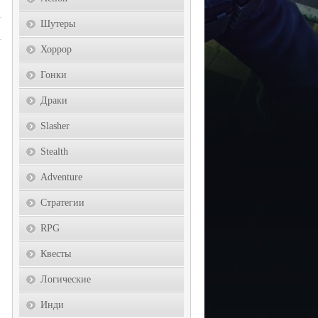
Шутеры
Хоррор
Гонки
Драки
Slasher
Stealth
Adventure
Стратегии
RPG
Квесты
Логические
Инди