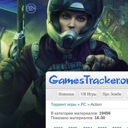
Новинки
VR Игры
Про Зомби
Торрент игры
»
PC
» Action
В категории материалов
:
19456
Показано материалов
:
16-30