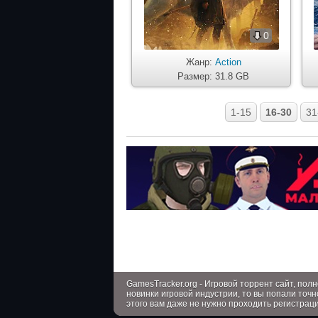
0
Жанр:
Action
Размер: 31.8 GB
1-15
16-30
31
GamesTracker.org - Игровой торрент сайт, по
новинки игровой индустрии, то вы попали точн
этого вам даже не нужно проходить регистрац