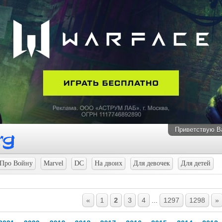
Приветствую В
Про Войну
Marvel
DC
На двоих
Для девочек
Для детей
«
1
2
3
4
...
1297
1298
»