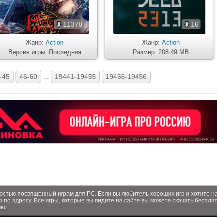
11378
16
Жанр:
Action
Жанр:
Action
Версия игры: Последняя
Размер: 208.49 MB
-45
46-60
...
19441-19455
19456-19456
лностью посвященный играм для PC. Если вы любитель хороших игр и хотите 
о по адресу. Все игры, которые вы видите на сайте вы можете скачать беспла
ию!