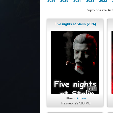
2026
2025
2024
2023
2022
Сортировать Act
Five nights at Stalin (2026)
16
Жанр:
Action
Размер: 297.88 MB