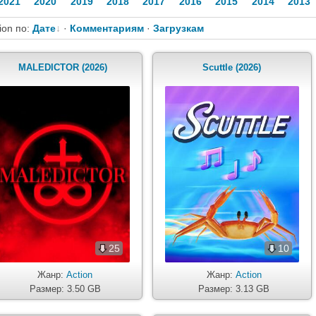
2021
2020
2019
2018
2017
2016
2015
2014
2013
ion по:
Дате
·
Комментариям
·
Загрузкам
MALEDICTOR (2026)
Scuttle (2026)
25
10
Жанр:
Action
Жанр:
Action
Размер: 3.50 GB
Размер: 3.13 GB