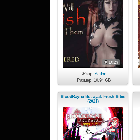
1023
Жанр:
Action
Размер: 10.94 GB
BloodRayne Betrayal: Fresh Bites
(2021)