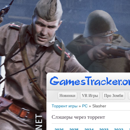
Новинки
VR Игры
Про Зомби
Торрент игры
»
PC
» Slasher
Слэшеры через торрент