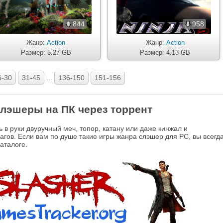
844
958
Жанр:
Action
Жанр:
Action
Размер: 5.27 GB
Размер: 4.13 GB
6-30
31-45
...
136-150
151-156
лэшеры на ПК через торрент
ь в руки двуручный меч, топор, катану или даже кинжал и
агов. Если вам по душе такие игры жанра слэшер для PC, вы всегд
аталоге.