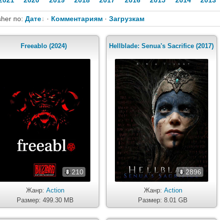
2021
2020
2019
2018
2017
2016
2015
2014
2013
her по:
Дате
·
Комментариям
·
Загрузкам
Freeablo (2024)
Hellblade: Senua's Sacrifice (2017)
210
2896
Жанр:
Action
Жанр:
Action
Размер: 499.30 MB
Размер: 8.01 GB