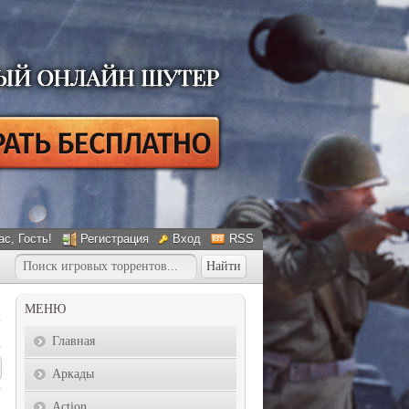
ас
, Гость!
Регистрация
Вход
RSS
МЕНЮ
Главная
Аркады
Action