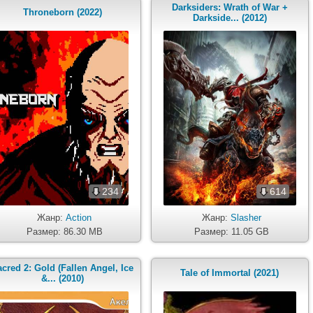
Darksiders: Wrath of War +
Throneborn (2022)
Darkside... (2012)
234
614
Жанр:
Action
Жанр:
Slasher
Размер: 86.30 MB
Размер: 11.05 GB
cred 2: Gold (Fallen Angel, Ice
Tale of Immortal (2021)
&... (2010)