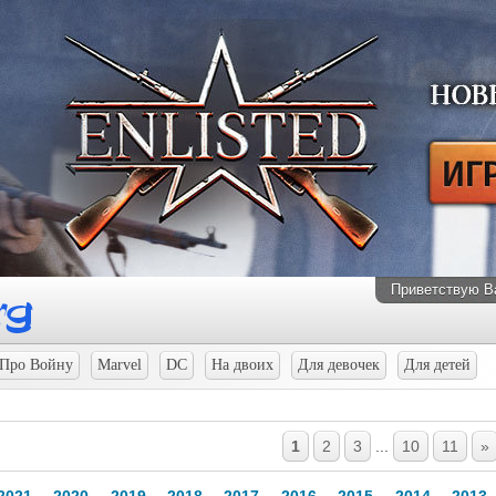
Приветствую В
Про Войну
Marvel
DC
На двоих
Для девочек
Для детей
1
2
3
...
10
11
»