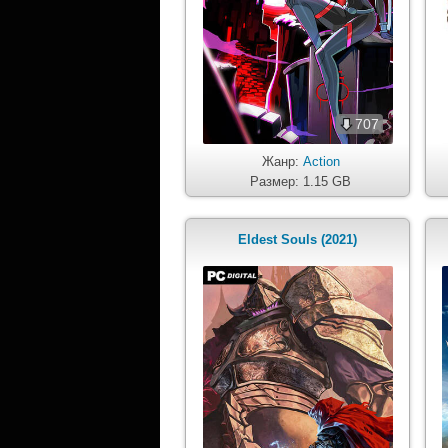
707
Жанр:
Action
Размер: 1.15 GB
Eldest Souls (2021)