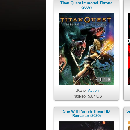
Titan Quest Immortal Throne
(2007)
799
Жанр:
Action
Размер: 5.07 GB
She Will Punish Them HD
Sa
Remaster (2020)