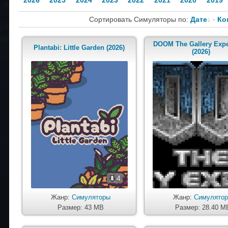
2026
2025
2024
2023
2022
2021
2020
2019
Сортировать Симуляторы по:
Дате
·
Ко
DOOM The Gallery Expe
Plantabi: Little Garden (2026)
(2026)
4
Жанр:
Симуляторы
Жанр:
Симулято
Размер: 43 MB
Размер: 28.40 M