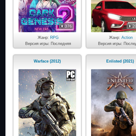
376
2
Жанр:
RPG
Жанр:
Action
Версия игры: Последняя
Версия игры: После
Warface (2012)
Enlisted (2021)