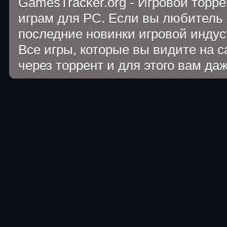
GamesTracker.org - Игровой торр
играм для PC. Если вы любитель 
последние новинки игровой индуст
Все игры, которые вы видите на 
через торрент и для этого вам да