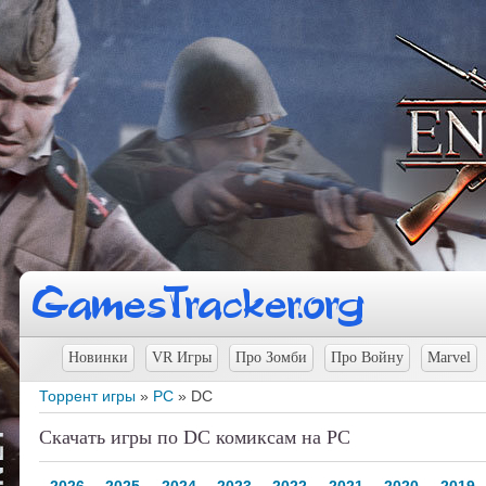
Новинки
VR Игры
Про Зомби
Про Войну
Marvel
Торрент игры
»
PC
» DC
Скачать игры по DC комиксам на PC