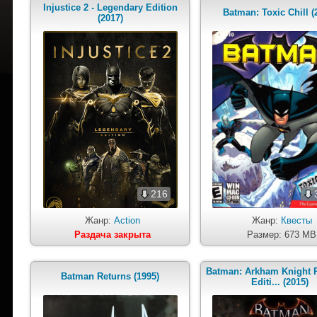
Injustice 2 - Legendary Edition
Batman: Toxic Chill (
(2017)
216
Жанр:
Action
Жанр:
Квесты
Раздача закрыта
Размер: 673 MB
Batman: Arkham Knight
Batman Returns (1995)
Editi... (2015)