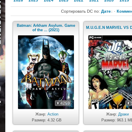
2026
2025
2024
2023
2022
2021
2020
2019
Сортировать DC по:
Дате
·
Коммен
Batman: Arkham Asylum. Game
M.U.G.E.N MARVEL VS D
of the ... (2021)
4259
Жанр:
Action
Жанр:
Драки
Размер: 4.32 GB
Размер: 963.1 M