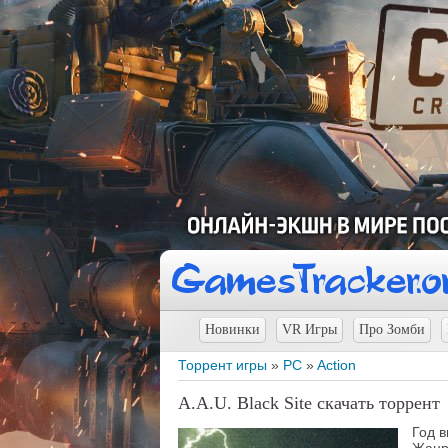
Новинки
VR Игры
Про Зомби
Торрент игры
»
PC
»
Action
A.A.U. Black Site скачать торрент
Год 