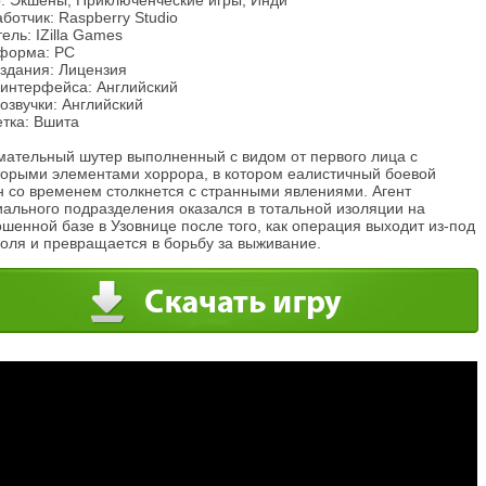
: Экшены, Приключенческие игры, Инди
ботчик: Raspberry Studio
ель: IZilla Games
форма: PC
издания: Лицензия
 интерфейса: Английский
озвучки: Английский
етка: Вшита
мательный шутер выполненный с видом от первого лица с
торыми элементами хоррора, в котором еалистичный боевой
н со временем столкнется с странными явлениями. Агент
иального подразделения оказался в тотальной изоляции на
шенной базе в Узовнице после того, как операция выходит из-под
роля и превращается в борьбу за выживание.