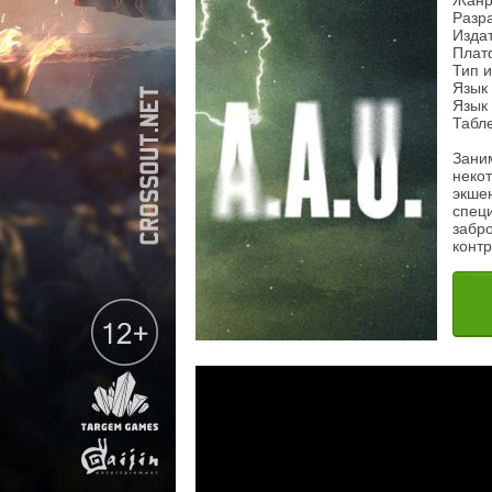
Жанр
Разра
Издат
Плат
Тип 
Язык
Язык 
Табл
Зани
неко
экше
спец
забро
конт