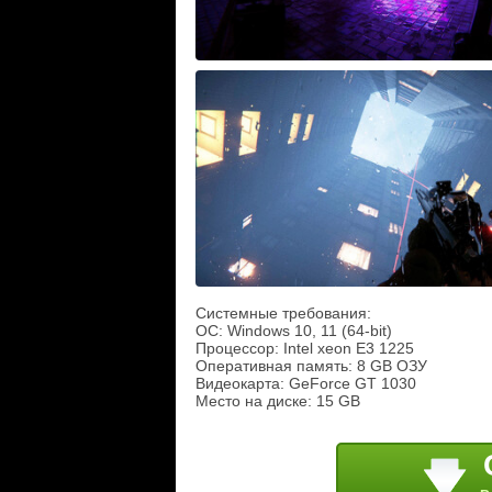
Системные требования:
ОС: Windows 10, 11 (64-bit)
Процессор: Intel xeon E3 1225
Оперативная память: 8 GB ОЗУ
Видеокарта: GeForce GT 1030
Место на диске: 15 GB