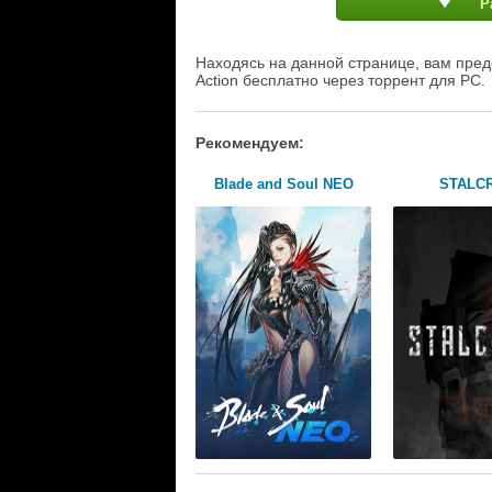
Р
Находясь на данной странице, вам предо
Action бесплатно через торрент для PC.
Рекомендуем:
Blade and Soul NEO
STALC