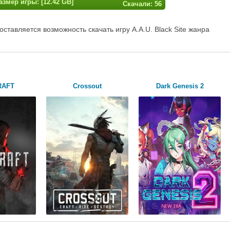
азмер игры: [12.42 GB]
Скачали: 56
ставляется возможность скачать игру A.A.U. Black Site жанра
RAFT
Crossout
Dark Genesis 2