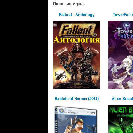
Похожие игры:
Fallout - Anthology
TowerFall
Battlefield Heroes (2011)
Alien Breed