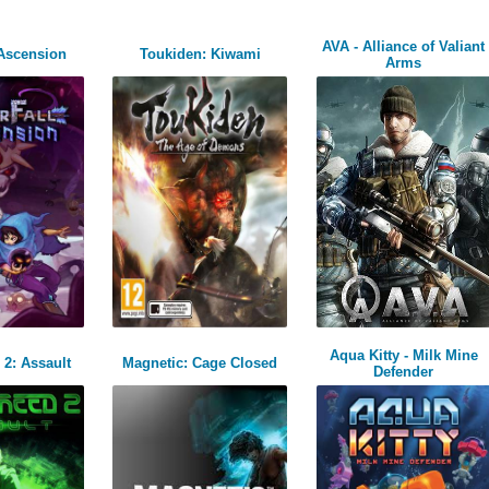
AVA - Alliance of Valiant
 Ascension
Toukiden: Kiwami
Arms
Aqua Kitty - Milk Mine
 2: Assault
Magnetic: Cage Closed
Defender