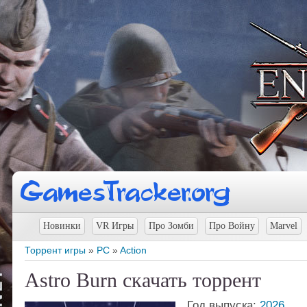
Новинки
VR Игры
Про Зомби
Про Войну
Marvel
Торрент игры
»
PC
»
Action
Astro Burn скачать торрент
Год выпуска:
2026