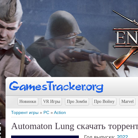
Новинки
VR Игры
Про Зомби
Про Войну
Marvel
Торрент игры
»
PC
»
Action
Automaton Lung скачать торрен
Год выпуска:
2022