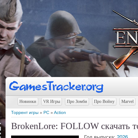
Новинки
VR Игры
Про Зомби
Про Войну
Marvel
Торрент игры
»
PC
»
Action
BrokenLore: FOLLOW скачать т
Год выпуска:
2026