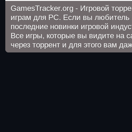
GamesTracker.org - Игровой торр
играм для PC. Если вы любитель 
последние новинки игровой индуст
Все игры, которые вы видите на 
через торрент и для этого вам да