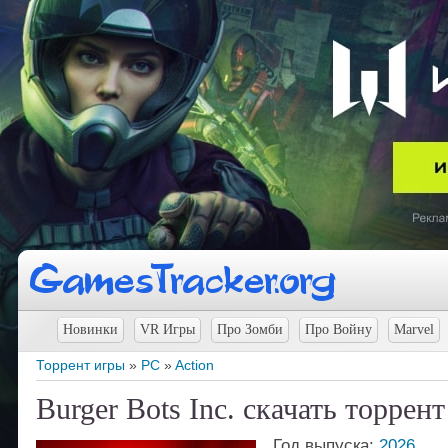
Новинки
VR Игры
Про Зомби
Про Войну
Marvel
Торрент игры
»
PC
»
Action
Burger Bots Inc. скачать торрент
Год выпуска:
2026