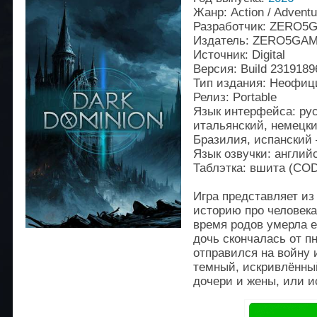
Жанр: Action / Advent
Разработчик: ZERO5
Издатель: ZERO5GA
Источник: Digital
Версия: Build 2319189
Тип издания: Неофи
Релиз: Portable
Язык интерфейса: рус
итальянский, немецки
Бразилия, испанский
Язык озвучки: англий
Таблэтка: вшита (C
Игра представляет из
историю про человека
время родов умерла е
дочь скончалась от п
отправился на войну 
темный, искривлённы
дочери и жены, или и