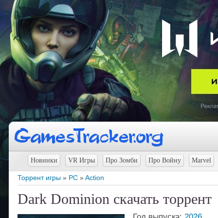
Новинки
VR Игры
Про Зомби
Про Войну
Marvel
Торрент игры
»
PC
»
Action
Dark Dominion скачать торрент
Год выпуска:
2026