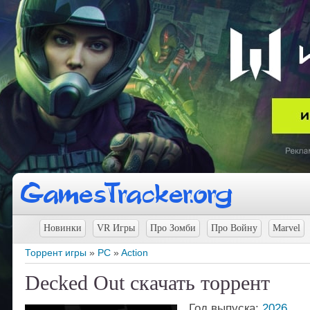
Новинки
VR Игры
Про Зомби
Про Войну
Marvel
Торрент игры
»
PC
»
Action
Decked Out скачать торрент
Год выпуска:
2026