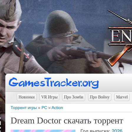
Новинки
VR Игры
Про Зомби
Про Войну
Marvel
Торрент игры
»
PC
»
Action
Dream Doctor скачать торрент
Год выпуска:
2026