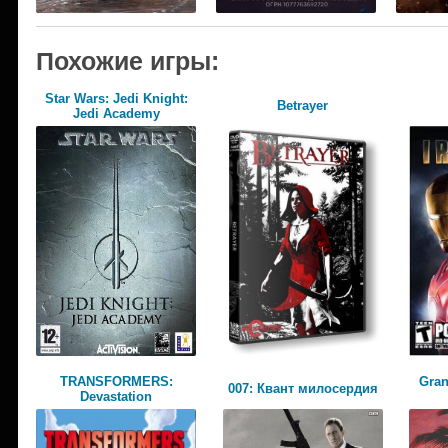
Похожие игры:
Star Wars: Jedi Knight:
Betrayer
Jedi Academy
TRANSFORMERS:
Gran
007: Квант милосердия
Devastation