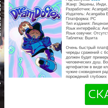
Жанр: Экшены, Инди,
Разработчик: Acangaib
Издатель: Acangaiba E
Платформа: PC
Тип издания: Лиценз
Язык интерфейса: Ан
Язык озвучки: Отсутс
Таблетка: Вшита
Очень быстрый плат
череды сражений с бо
должен будет примери
человеческих душ. В
артефактом в виде кл
чужие сновидения ра
порождений глубоких 