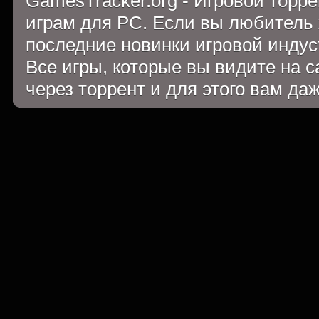
GamesTracker.org - Игровой торр
играм для PC. Если вы любитель 
последние новинки игровой индуст
Все игры, которые вы видите на 
через торрент и для этого вам да