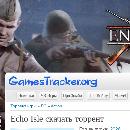
Новинки
VR Игры
Про Зомби
Про Войну
Marvel
Торрент игры
»
PC
»
Action
Echo Isle скачать торрент
Год выпуска:
2026