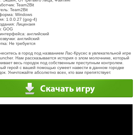
 Экшен, От третьего лица, Файтинг
ботчик: Team2Bit
ель: Team2Bit
форма: Windows
я: 1.0.0.27 (gog-4)
издания: Лицензия
з: GOG
 интерфейса: английский
озвучки: английский
тка: Не требуется
еситесь в город под названием Лас-Крусес в увлекательной игре
Puncher. Нам рассказывается история о злом молочнике, который
живает весь городок под собственным преступным контролем.
ный герой с вашей помощью сумеет навести в данном городке
ок. Уничтожайте абсолютно всех, кто вам препятствует.