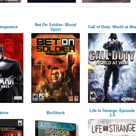
Bet On Soldier: Blood
Vengeance
Call of Duty: World at Wa
Sport
Life Is Strange: Episode
Noire
BioShock
1-5