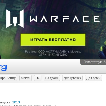
Приветствую В
Про Войну
Marvel
DC
На двоих
Для девочек
Для детей
выпуска:
2013