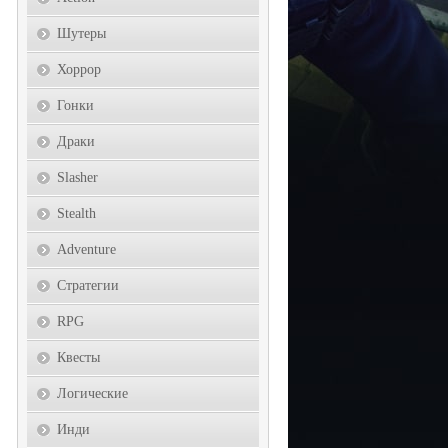
Шутеры
Хоррор
Гонки
Драки
Slasher
Stealth
Adventure
Стратегии
RPG
Квесты
Логические
Инди