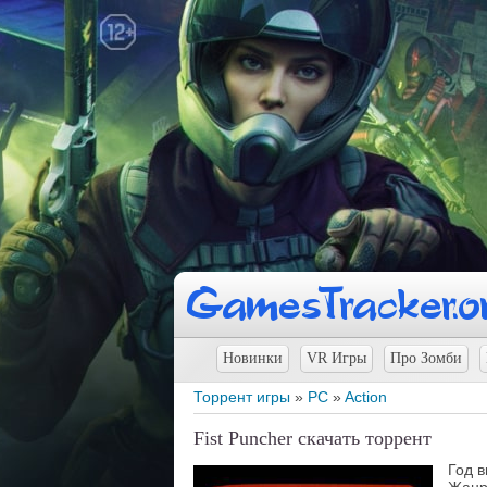
Новинки
VR Игры
Про Зомби
Торрент игры
»
PC
»
Action
Fist Puncher скачать торрент
Год 