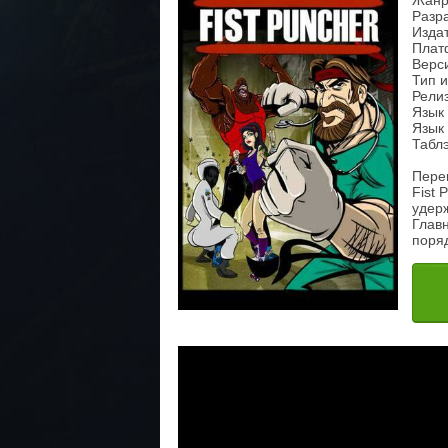
Жанр:
Разра
Издат
Плат
Верси
Тип 
Рели
Язык
Язык 
Таблэ
Перен
Fist 
удер
Глав
поряд