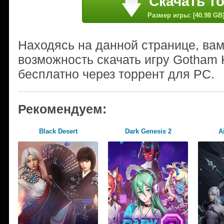
Скачать т
Размер игры: [40.98 GB
Находясь на данной странице, ва
возможность скачать игру Gotham K
бесплатно через торрент для PC.
Рекомендуем:
Black Desert
Dark Genesis 2
A