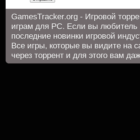
GamesTracker.org - Игровой торр
играм для PC. Если вы любитель 
последние новинки игровой индуст
Все игры, которые вы видите на 
через торрент и для этого вам да