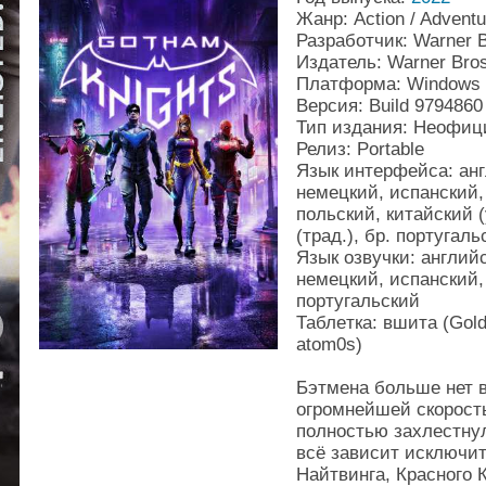
Жанр: Action / Advent
Разработчик: Warner 
Издатель: Warner Bro
Платформа: Windows
Версия: Build 9794860
Тип издания: Неофи
Релиз: Portable
Язык интерфейса: анг
немецкий, испанский,
польский, китайский (
(трад.), бр. португаль
Язык озвучки: англий
немецкий, испанский, 
португальский
Таблeтка: вшита (Gold
atom0s)
Бэтмена больше нет 
огромнейшей скорост
полностью захлестну
всё зависит исключит
Найтвинга, Красного К