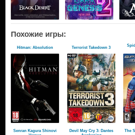
Похожие игры:
Spid
Hitman: Absolution
Terrorist Takedown 3
Senran Kagura Shinovi
Devil May Cry 3: Dantes
The S