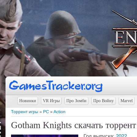
Новинки
VR Игры
Про Зомби
Про Войну
Marvel
Торрент игры
»
PC
»
Action
Gotham Knights скачать торрент
Год выпуска:
2022