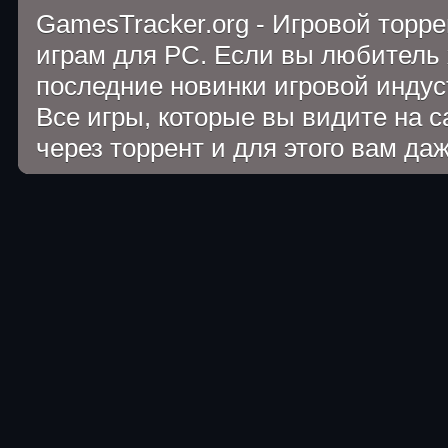
GamesTracker.org - Игровой торр
играм для PC. Если вы любитель 
последние новинки игровой индуст
Все игры, которые вы видите на 
через торрент и для этого вам да