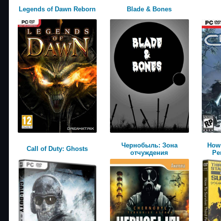
Legends of Dawn Reborn
Blade & Bones
Чернобыль: Зона
How 
Call of Duty: Ghosts
отчуждения
Pe