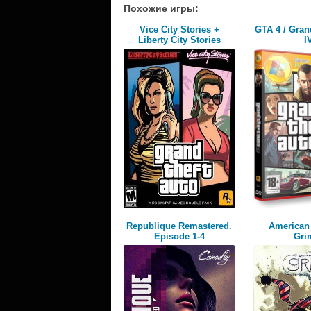
Похожие игры:
Vice City Stories +
GTA 4 / Gran
Liberty City Stories
I
Republique Remastered.
American
Episode 1-4
Gr