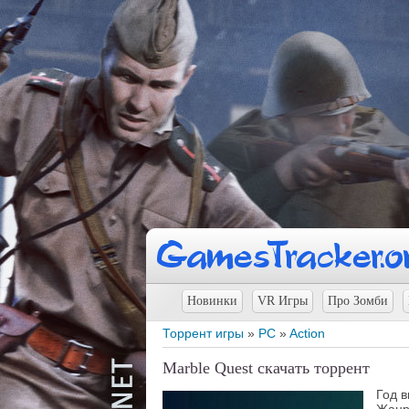
Новинки
VR Игры
Про Зомби
Торрент игры
»
PC
»
Action
Marble Quest скачать торрент
Год 