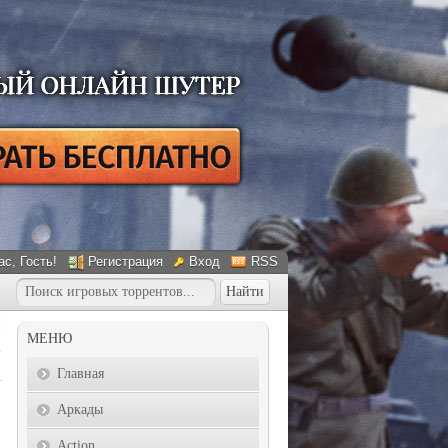
ас
, Гость!
Регистрация
Вход
RSS
МЕНЮ
Главная
Аркады
Action