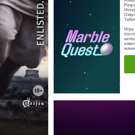
Жанр
Разра
Инте
Озвуч
Табле
Игра
пост
катя
изви
мане