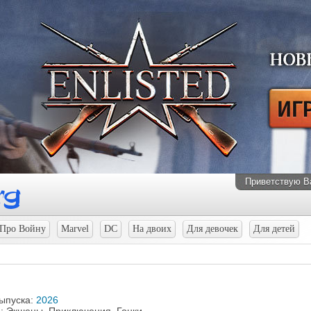
Приветствую В
Про Войну
Marvel
DC
На двоих
Для девочек
Для детей
выпуска:
2026