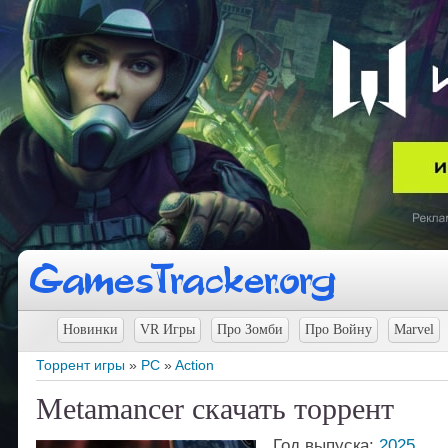
Новинки
VR Игры
Про Зомби
Про Войну
Marvel
Торрент игры
»
PC
»
Action
Metamancer скачать торрент
Год выпуска:
2025