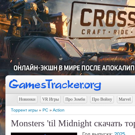
Новинки
VR Игры
Про Зомби
Про Войну
Marvel
Торрент игры
»
PC
»
Action
Monsters 'til Midnight скачать т
Год выпуска:
2025