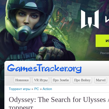
Новинки
VR Игры
Про Зомби
Про Войну
Marvel
Торрент игры
»
PC
»
Action
Odyssey: The Search for Ulysses
торрент