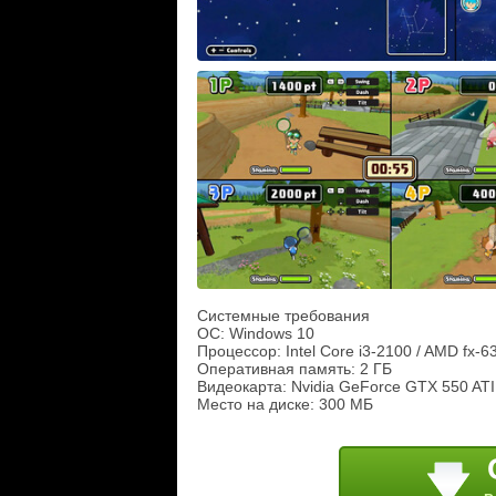
Системные требования
ОС: Windows 10
Процессор: Intel Core i3-2100 / AMD fx-6
Оперативная память: 2 ГБ
Видеокарта: Nvidia GeForce GTX 550 AT
Место на диске: 300 МБ