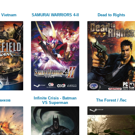
d Vietnam
SAMURAI WARRIORS 4-II
Dead to Rights
Infinite Crisis - Batman
анков
The Forest / Лес
VS Superman