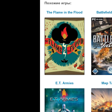
Похожие игры:
The Flame in the Flood
Battlefiel
E.T. Armies
Мир Т