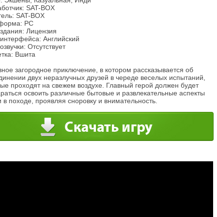
: Экшены, Казуальная, Инди
аботчик: SAT-BOX
тель: SAT-BOX
форма: PC
издания: Лицензия
 интерфейса: Английский
озвучки: Отсутствует
етка: Вшита
вное загородное приключение, в котором рассказывается об
динении двух неразлучных друзей в череде веселых испытаний,
ые проходят на свежем воздухе. Главный герой должен будет
араться освоить различные бытовые и развлекательные аспекты
 в походе, проявляя сноровку и внимательность.