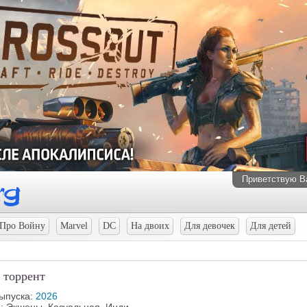
Приветствую В
Про Войну
Marvel
DC
На двоих
Для девочек
Для детей
 торрент
выпуска:
2026