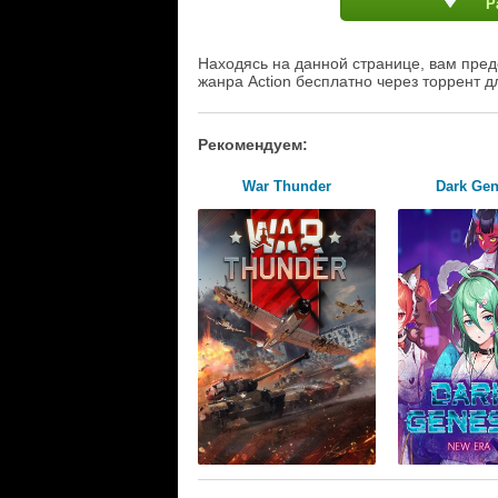
Р
Находясь на данной странице, вам пред
жанра Action бесплатно через торрент д
Рекомендуем:
War Thunder
Dark Gen