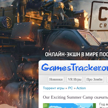
Новинки
VR Игры
Про Зомби
Торрент игры
»
PC
»
Action
Our Exciting Summer Camp скачать
Год 