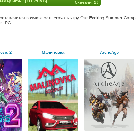
азмер игры: [211.79 MB]
Скачали: 23
оставляется возможность скачать игру Our Exciting Summer Camp
ля PC.
esis 2
Малиновка
ArcheAge