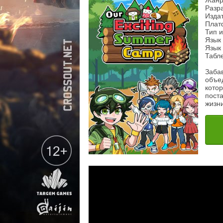
Жанр
Разр
Изда
Плат
Тип 
Язык
Язык 
Табл
Заба
объе
котор
пост
жизни