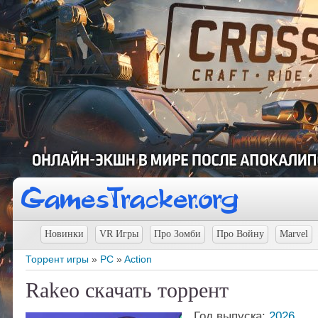
Новинки
VR Игры
Про Зомби
Про Войну
Marvel
Торрент игры
»
PC
»
Action
Rakeo скачать торрент
Год выпуска:
2026