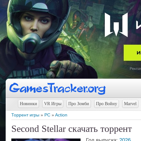
Новинки
VR Игры
Про Зомби
Про Войну
Marvel
Торрент игры
»
PC
»
Action
Second Stellar скачать торрент
Год выпуска:
2026