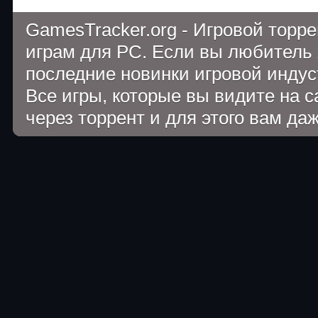
GamesTracker.org - Игровой торр
играм для PC. Если вы любитель 
последние новинки игровой индуст
Все игры, которые вы видите на 
через торрент и для этого вам да