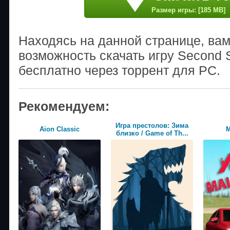
Размер игры: [185 MB]
Находясь на данной странице, ва
возможность скачать игру Second S
бесплатно через торрент для PC.
Рекомендуем:
Игра престолов: Зима
Aion Classic
М
близко / Game of Th...