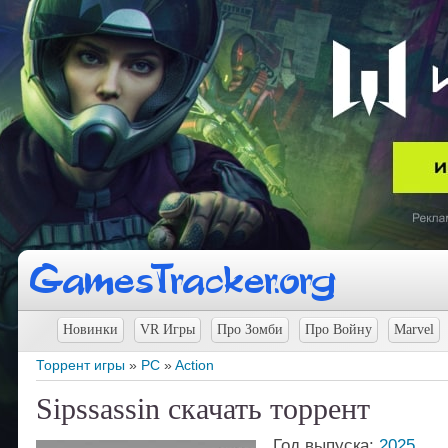
Новинки
VR Игры
Про Зомби
Про Войну
Marvel
Торрент игры
»
PC
»
Action
Sipssassin скачать торрент
Год выпуска:
2025