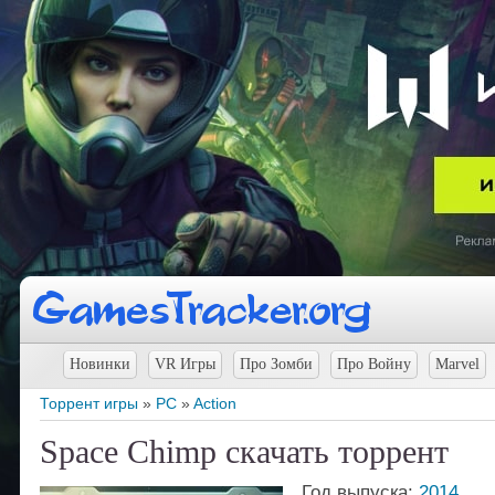
Новинки
VR Игры
Про Зомби
Про Войну
Marvel
Торрент игры
»
PC
»
Action
Space Chimp скачать торрент
Год выпуска:
2014