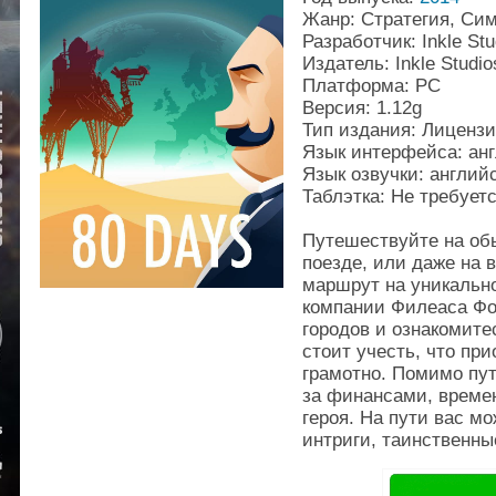
Жанр: Стратегия, Сим
Разработчик: Inkle St
Издатель: Inkle Studio
Платформа: PC
Версия: 1.12g
Тип издания: Лиценз
Язык интерфейса: ан
Язык озвучки: англий
Таблэтка: Не требует
Путешествуйте на об
поезде, или даже на 
маршрут на уникально
компании Филеаса Фо
городов и ознакомите
стоит учесть, что пр
грамотно. Помимо пу
за финансами, времен
героя. На пути вас м
интриги, таинственны