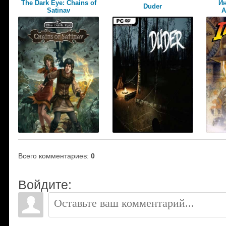
The Dark Eye: Chains of
И
Duder
Satinav
А
Всего комментариев
:
0
Войдите: