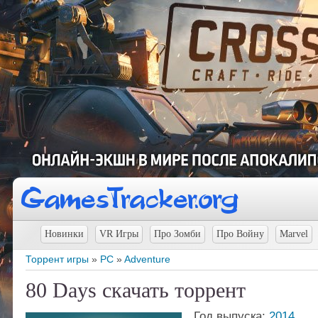
Новинки
VR Игры
Про Зомби
Про Войну
Marvel
Торрент игры
»
PC
»
Adventure
80 Days скачать торрент
Год выпуска:
2014