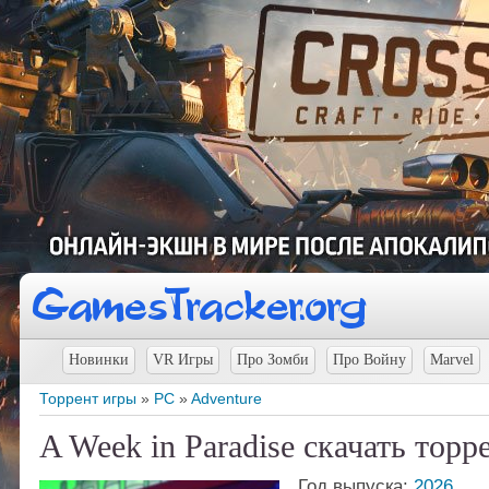
Новинки
VR Игры
Про Зомби
Про Войну
Marvel
Торрент игры
»
PC
»
Adventure
A Week in Paradise скачать торр
Год выпуска:
2026