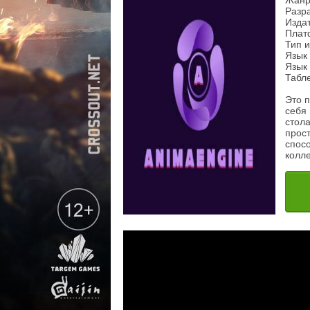
Жанр
Разра
Издат
Плат
Тип 
Язык
Язык 
Табл
Это 
себя
стол
прос
спос
колл