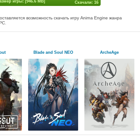
азмер игры: [946.6 MB]
Скачали: 16
оставляется возможность скачать игру Anima Engine жанра
PC.
out
Blade and Soul NEO
ArcheAge