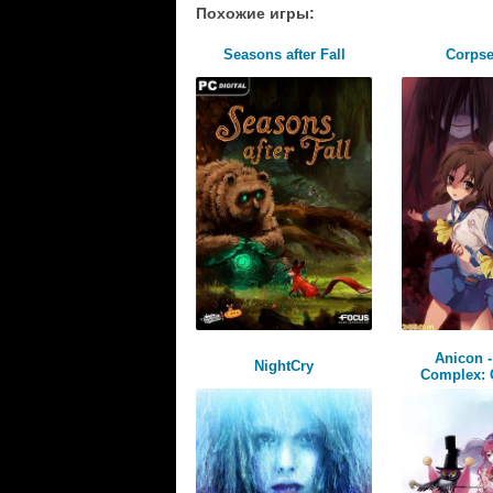
Похожие игры:
Seasons after Fall
Corpse
Anicon -
NightCry
Complex: C