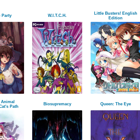
Little Busters! English
 Party
W.I.T.C.H.
Edition
 Animal
Biosupremacy
Queen: The Eye
at's Path