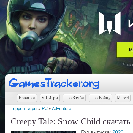
Новинки
VR Игры
Про Зомби
Про Войну
Marvel
Торрент игры
»
PC
»
Adventure
Creepy Tale: Snow Child скачать
Год выпуска:
2026