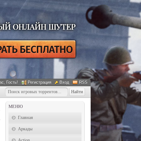
ас
, Гость!
Регистрация
Вход
RSS
МЕНЮ
Главная
Аркады
Action