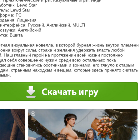
: Приключенческие игры, Казуальные игры, Инди
ботчик: Lewd Star
ель: Lewd Star
форма: PC
издания: Лицензия
интерфейса: Русский, Английский, MULTi
озвучки: Английский
етка: Вшита
тная визуальная новелла, в которой бурная жизнь внутри племени
оена вокруг силы, страха и желания удержать власть любой
й. Наш главный герой на протяжении всей жизни постоянно
ал себя совершенно чужим среди всех остальных: пока
жающие становились охотниками и воинами, его тянуло к старым
ндам, странным находкам и вещам, которые здесь принято считать
ными.