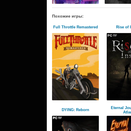
Похожие игры:
Full Throttle Remastered
Rise of 
Eternal Jo
DYING: Reborn
Atla