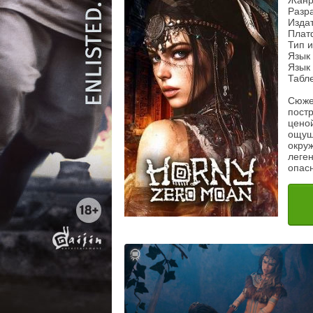
Жанр
Разра
Издат
Плат
Тип 
Язык 
Язык 
Табл
Сюже
постр
цено
ощущ
окру
леге
опас