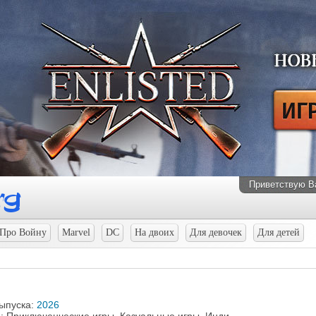
Приветствую В
Про Войну
Marvel
DC
На двоих
Для девочек
Для детей
выпуска:
2026