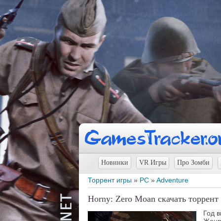
Новинки
VR Игры
Про Зомби
Торрент игры
»
PC
»
Adventure
Horny: Zero Moan скачать торрент
Год 