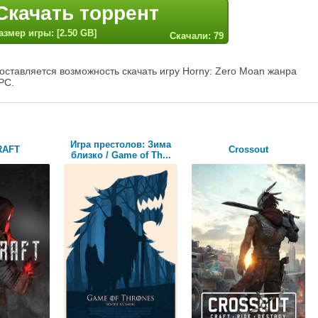
Скачать торрент
азмер игры: [2.50 GB]
Скачали: 79
оставляется возможность скачать игру Horny: Zero Moan жанра
PC.
Игра престолов: Зима
RAFT
Crossout
близко / Game of Th...