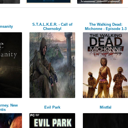
S.T.A.L.K.E.R. - Call of
The Walking Dead:
Insanity
Chernobyl
Michonne - Episode 1-3
urney. New
Evil Park
Mistfal
ntis