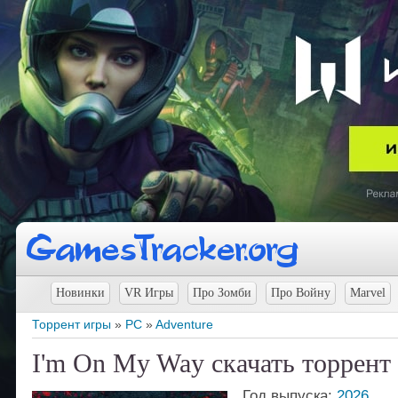
Новинки
VR Игры
Про Зомби
Про Войну
Marvel
Торрент игры
»
PC
»
Adventure
I'm On My Way скачать торрент
Год выпуска:
2026