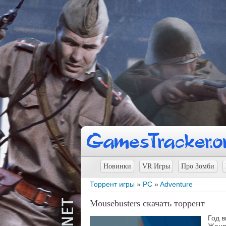
Новинки
VR Игры
Про Зомби
Торрент игры
»
PC
»
Adventure
Mousebusters скачать торрент
Год 