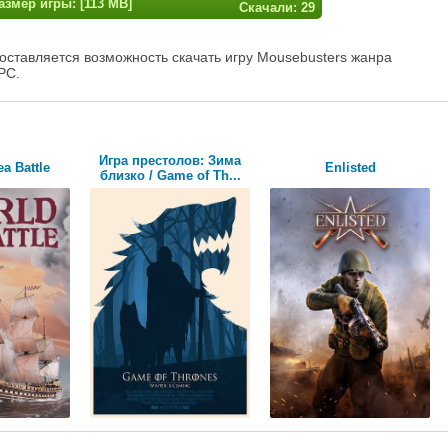
азмер игры: [113 MB]
Скачали: 29
оставляется возможность скачать игру Mousebusters жанра
PC.
Игра престолов: Зима
a Battle
Enlisted
близко / Game of Th...