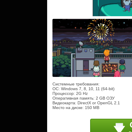
Системные требования:
ОС: Windows 7, 8, 10, 11 (64-bit)
Процессор: 2G Hz
Оперативная память: 2 GB ОЗУ
Видеокарта: DirectX or OpenGL 2.1
Место на диске: 150 MB