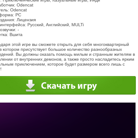
: Приключенческие игры, Казуальные игры, Инди
ботчик: Odencat
тель: Odencat
форма: PC
издания: Лицензия
интерфейса: Русский, Английский, MULTi
озвучки: -
етка: Вшита
одаря этой игре вы сможете открыть для себя многоквартирный
в котором присутствует большое количество разнообразных
идений. Вы должны оказать помощь милым и странным жителям в
лении от внутренних демонов, а также просто насладитесь ярким
ельным приключением, которое будет размером всего лишь с
!