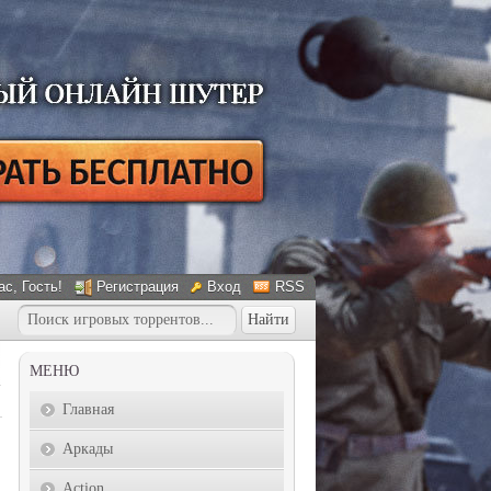
ас
, Гость!
Регистрация
Вход
RSS
МЕНЮ
Главная
Аркады
Action