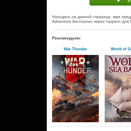
Р
Находясь на данной странице, вам пред
Adventure бесплатно через торрент для 
Рекомендуем:
War Thunder
World of Se