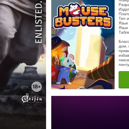
Жанр
Разра
Изда
Плат
Тип 
Язык 
Язык 
Табл
Благ
дом, 
прив
избав
пикс
пинту