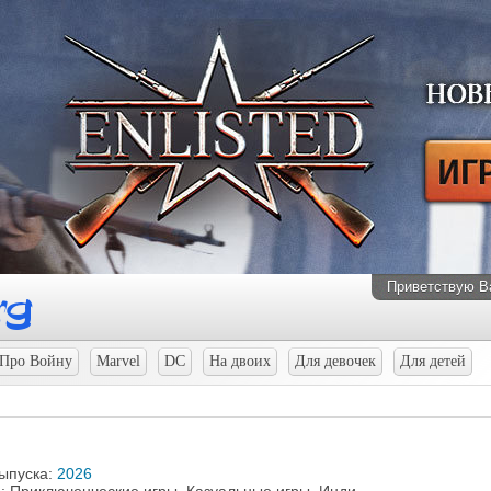
Приветствую В
Про Войну
Marvel
DC
На двоих
Для девочек
Для детей
выпуска:
2026