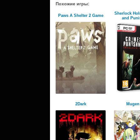
Похожие игры:
Sherlock Ho
Paws A Shelter 2 Game
and Pun
2Dark
Mugen