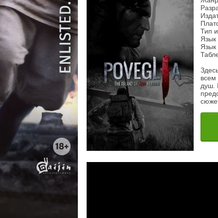
Жанр
Разра
Изда
Плат
Тип 
Язык 
Язык 
Табл
Здесь
всем 
душ. 
пред
сюже