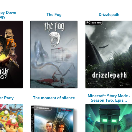
ney Down
The Fog
Drizzlepath
ogy
Minecraft: Story Mode -
r Party
The moment of silence
Season Two. Epis...