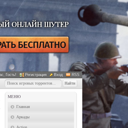
ас
, Гость!
Регистрация
Вход
RSS
МЕНЮ
Главная
Аркады
Action