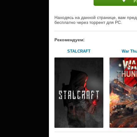
Р
Находясь на данной странице, вам предо
бесплатно через торрент для PC.
Рекомендуем:
STALCRAFT
War Th