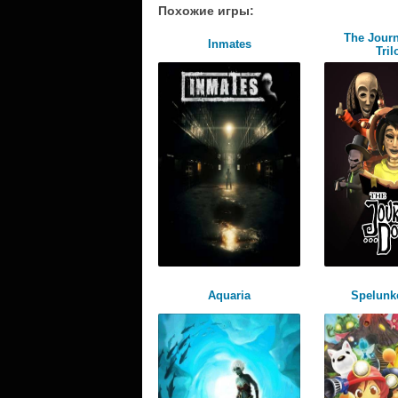
Похожие игры:
The Jour
Inmates
Tril
Aquaria
Spelunke