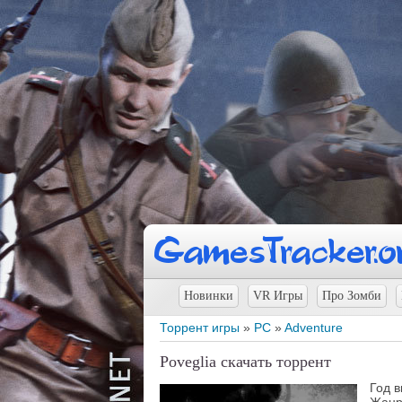
Новинки
VR Игры
Про Зомби
Торрент игры
»
PC
»
Adventure
Poveglia скачать торрент
Год 