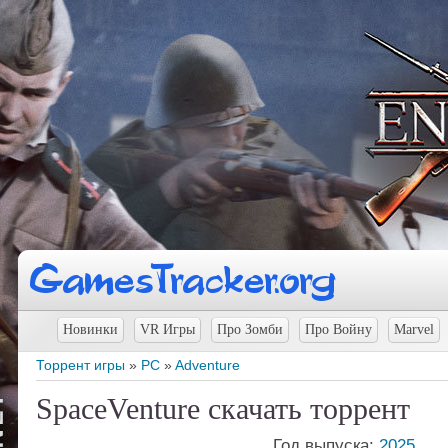
Новинки
VR Игры
Про Зомби
Про Войну
Marvel
Торрент игры
»
PC
»
Adventure
SpaceVenture скачать торрент
Год выпуска:
2025