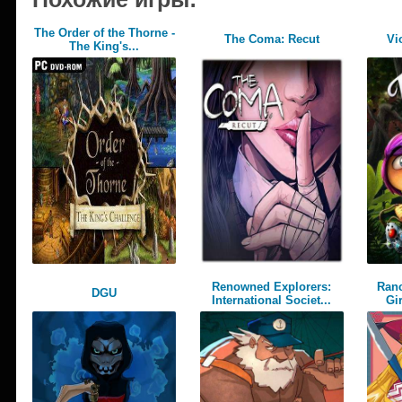
The Order of the Thorne -
The Coma: Recut
Vi
The King's...
Renowned Explorers:
Ranc
DGU
International Societ...
Gir