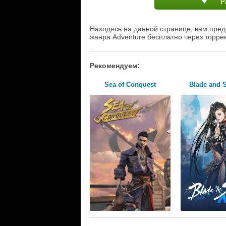
Р
Находясь на данной странице, вам пред
жанра Adventure бесплатно через торре
Рекомендуем:
Sea of Conquest
Blade and 