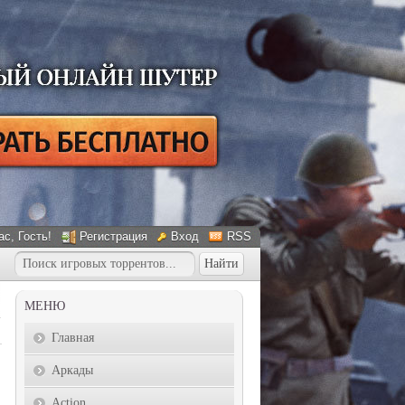
ас
, Гость!
Регистрация
Вход
RSS
МЕНЮ
Главная
Аркады
Action