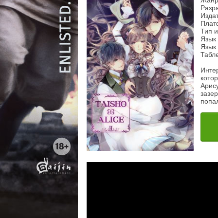
Жанр
Разра
Издат
Плат
Тип 
Язык
Язык 
Табл
Инте
кото
Арис
зазер
попа