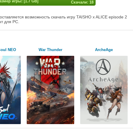
азмер игры: [1.7 GB]
Скачали: 18
оставляется возможность скачать игру TAISHO x ALICE episode 2
нт для PC.
Soul NEO
War Thunder
ArcheAge