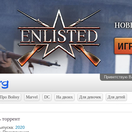
Приветствую В
Про Войну
Marvel
DC
На двоих
Для девочек
Для детей
ь торрент
выпуска:
2020