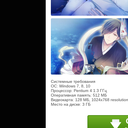
Системные требования
ОС: Windows 7, 8, 10
Процессор: Pentium 4 1.3 ГГц
Оперативная память: 512 МБ
Видеокарта: 128 МБ, 1024x768 resolutio
Место на диске: 3 ГБ