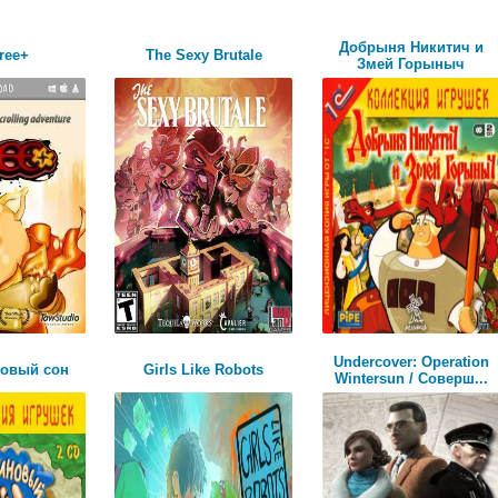
Добрыня Никитич и
ree+
The Sexy Brutale
Змей Горыныч
Undercover: Operation
новый сон
Girls Like Robots
Wintersun / Соверш...