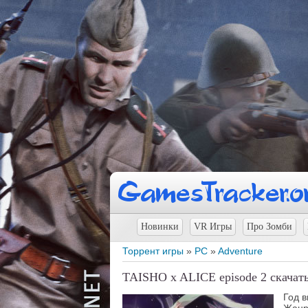
Новинки
VR Игры
Про Зомби
Торрент игры
»
PC
»
Adventure
TAISHO x ALICE episode 2 скачат
Год 