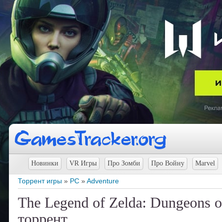
Новинки
VR Игры
Про Зомби
Про Войну
Marvel
Торрент игры
»
PC
»
Adventure
The Legend of Zelda: Dungeons of
торрент