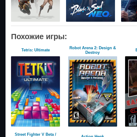
Похожие игры:
Robot Arena 2: Design &
Tetris: Ultimate
Destroy
Street Fighter V Beta /
Action Henk