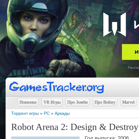
Новинки
VR Игры
Про Зомби
Про Войну
Marvel
Торрент игры
»
PC
»
Аркады
Robot Arena 2: Design & Destroy
Год выпуска: 2006