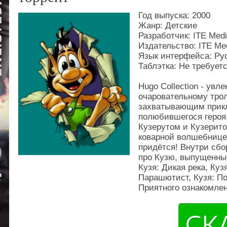
Год выпуска: 2000
Жанр: Детские
Разработчик: ITE Med
Издательство: ITE Me
Язык интерфейса: Ру
Таблэтка: Не требует
Hugo Collection - ув
очаровательному трол
захватывающим прикл
полюбившегося героя,
Кузерутом и Кузерито
коварной волшебнице
придётся! Внутри сбо
про Кузю, выпущенные
Кузя: Дикая река, Куз
Парашютист, Кузя: По
Приятного ознакомлен