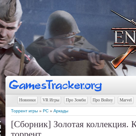
Новинки
VR Игры
Про Зомби
Про Войну
Marvel
Торрент игры
»
PC
»
Аркады
[Сборник] Золотая коллекция. К
торрент