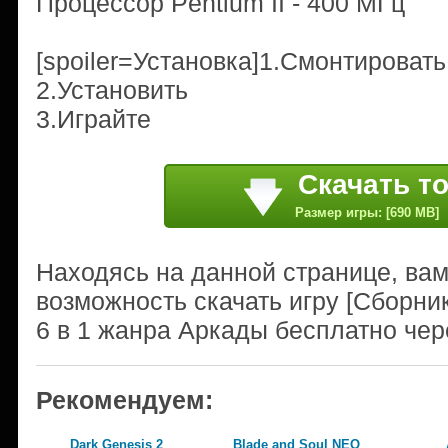
Процессор Pentium II - 400 МГц
[spoiler=Установка]1.Смонтироват
2.Установить
3.Играйте
Скачать т
Размер игры: [690 MB]
Находясь на данной странице, ва
возможность скачать игру [Сборник
6 в 1 жанра Аркады бесплатно чер
Рекомендуем:
Dark Genesis 2
Blade and Soul NEO