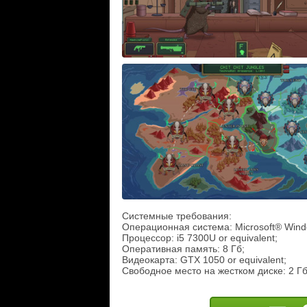
Системные требования:
Операционная система: Microsoft® Wind
Процессор: i5 7300U or equivalent;
Оперативная память: 8 Гб;
Видеокарта: GTX 1050 or equivalent;
Свободное место на жестком диске: 2 Гб