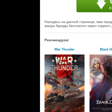
Р
Находясь на данной странице, вам предо
жанра Аркады бесплатно через торрент 
Рекомендуем:
War Thunder
Black D