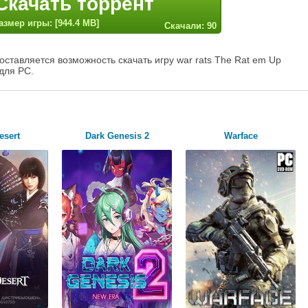
Скачать торрент
азмер игры: [944.4 MB]
Скачали: 90
ставляется возможность скачать игру war rats The Rat em Up
для PC.
esert
Dark Genesis 2
Warface