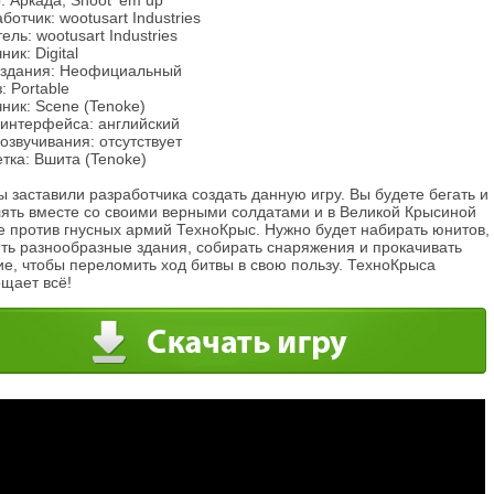
 Аркада, Shoot 'em up
ботчик: wootusart Industries
ель: wootusart Industries
ник: Digital
издания: Неофициальный
: Portable
ник: Scene (Tenoke)
 интерфейса: английский
озвучивания: отсутствует
тка: Вшита (Tenoke)
 заставили разработчика создать данную игру. Вы будете бегать и
лять вместе со своими верными солдатами и в Великой Крысиной
е против гнусных армий ТехноКрыс. Нужно будет набирать юнитов,
ить разнообразные здания, собирать снаряжения и прокачивать
е, чтобы переломить ход битвы в свою пользу. ТехноКрыса
ощает всё!