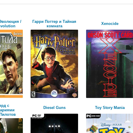
 Эволюция /
Гарри Поттер и Тайная
Xenocide
Evolution
комната
ярд c
Diesel Guns
Toy Story Mania
тариями
 Пилотов