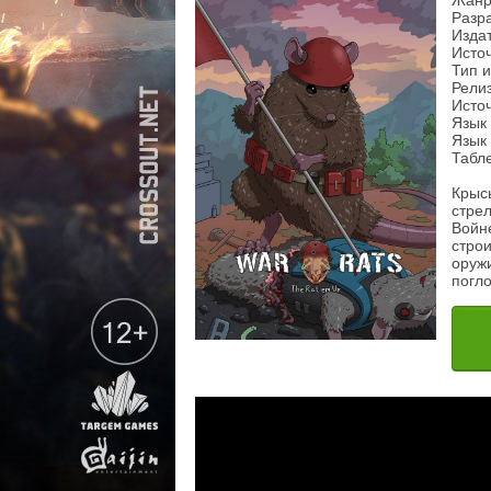
Жанр:
Разра
Издат
Источ
Тип 
Релиз
Источ
Язык
Язык 
Табле
Крысы
стре
Войн
стро
оружи
погл