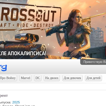
Приветствую В
Про Войну
Marvel
DC
На двоих
Для девочек
Для детей
ррент
выпуска:
2025