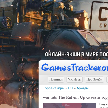
Новинки
VR Игры
Про Зомби
Торрент игры
»
PC
»
Аркады
war rats The Rat em Up скачать то
Год 