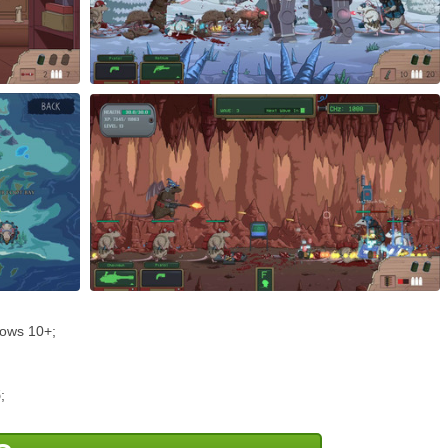
ows 10+;
;