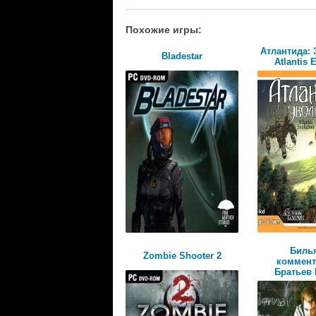
Похожие игры:
Атлантида:
Bladestar
Atlantis 
Биль
Zombie Shooter 2
коммен
Братьев