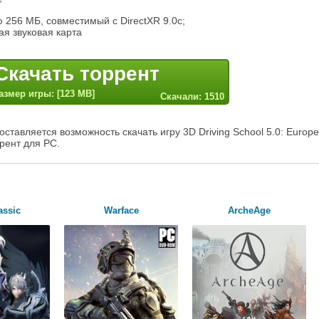
 256 МБ, совместимый с DirectXR 9.0c;
мая звуковая карта
Скачать торрент
азмер игры: [123 MB]
Скачали: 1510
ставляется возможность скачать игру 3D Driving School 5.0: Europe
ррент для PC.
assic
Warface
ArcheAge