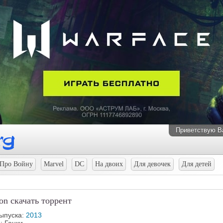
Приветствую В
Про Войну
Marvel
DC
На двоих
Для девочек
Для детей
ion скачать торрент
выпуска:
2013