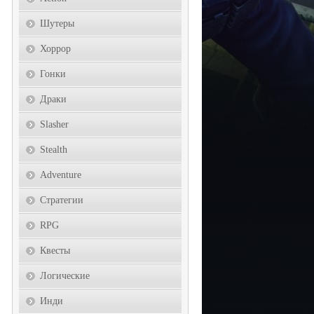
Шутеры
Хоррор
Гонки
Драки
Slasher
Stealth
Adventure
Стратегии
RPG
Квесты
Логические
Инди