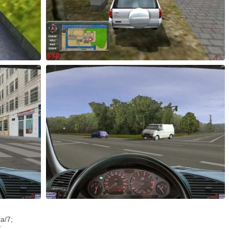
a/7;
;