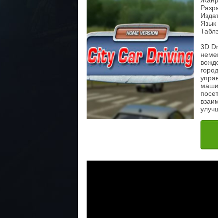
Жанр
Разра
Издат
Язык
Таблэ
3D Dr
немец
вожд
город
упра
маши
посе
взаи
улуч