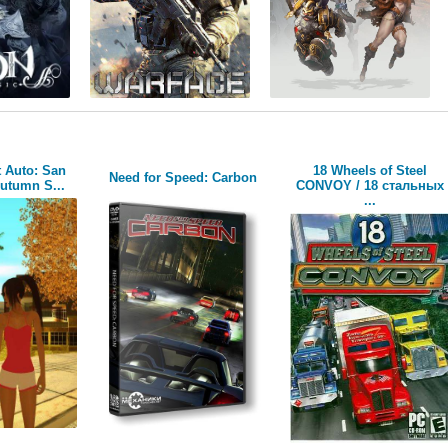
 Auto: San
18 Wheels of Steel
Need for Speed: Carbon
utumn S...
CONVOY / 18 стальных
...