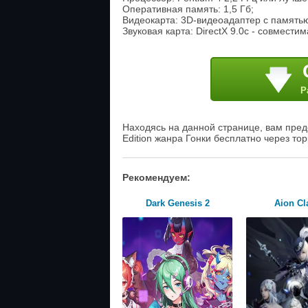
Оперативная память: 1,5 Гб;
Видеокарта: 3D-видеоадаптер с памятью
Звуковая карта: DirectX 9.0с - совмести
Р
Находясь на данной странице, вам предо
Edition жанра Гонки бесплатно через то
Рекомендуем:
Dark Genesis 2
Aion Cl