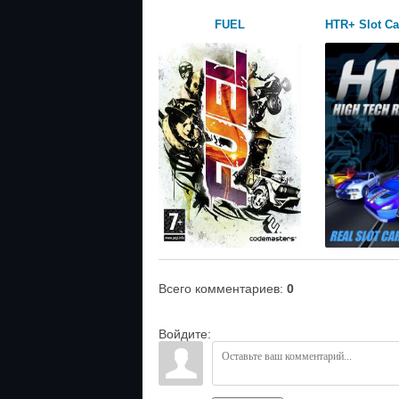
FUEL
HTR+ Slot Ca
Всего комментариев
:
0
Войдите: