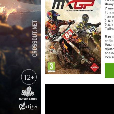
Разра
Жанр:
Издат
Плат
Тип и
Язык
Язык 
Табл
В игр
себя 
Вам н
пригл
време
Всё в