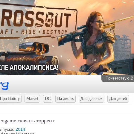
Приветствую В
Про Войну
Marvel
DC
На двоих
Для девочек
Для детей
deogame скачать торрент
выпуска:
2014