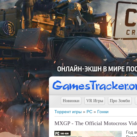
Новинки
VR Игры
Про Зомби
Торрент игры
»
PC
»
Гонки
MXGP - The Official Motocross Vi
Год 