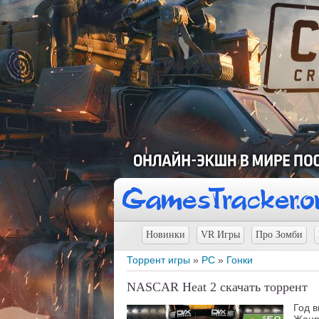
Новинки
VR Игры
Про Зомби
Торрент игры
»
PC
»
Гонки
NASCAR Heat 2 скачать торрент
Год 