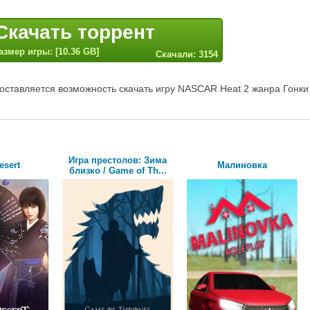
Скачать торрент
азмер игры: [10.36 GB]
Скачали: 3154
оставляется возможность скачать игру NASCAR Heat 2 жанра Гонки
Игра престолов: Зима
esert
Малиновка
близко / Game of Th...