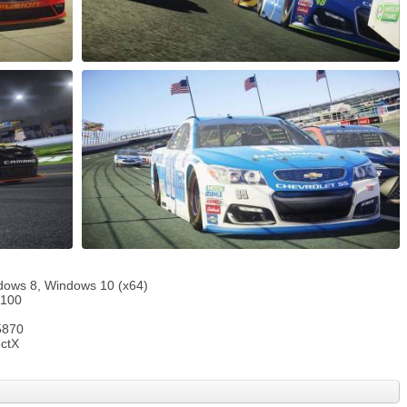
ows 8, Windows 10 (x64)
4100
5870
ectX