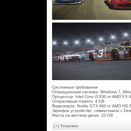
Системные требования:
Операционная система: Windows 7, Wind
Процессор: Intel Core i3 530 or AMD FX 
Оперативная память: 4 GB
Видеокарта: Nvidia GTX 460 or AMD HD 
Звуковое устройство: совместимое с Dir
Места на жестком диске: 10 GB