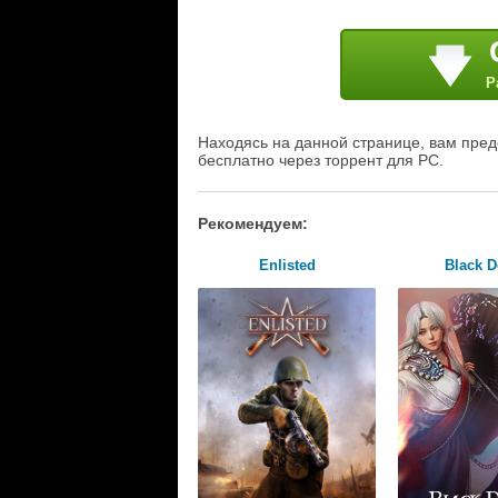
Р
Находясь на данной странице, вам пред
бесплатно через торрент для PC.
Рекомендуем:
Enlisted
Black D