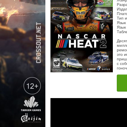
Жанр:
Разр
Изда
Плат
Тип 
Язык
Язык 
Табл
Деся
милл
ремо
это и
приш
с со
гоно