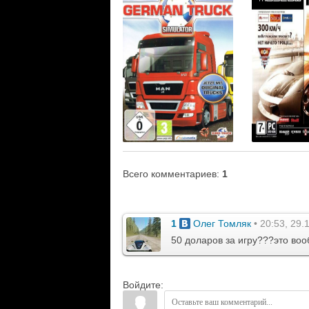
Всего комментариев
:
1
1
Олег Томляк
• 20:53, 29.
50 доларов за игру???это воо
Войдите: