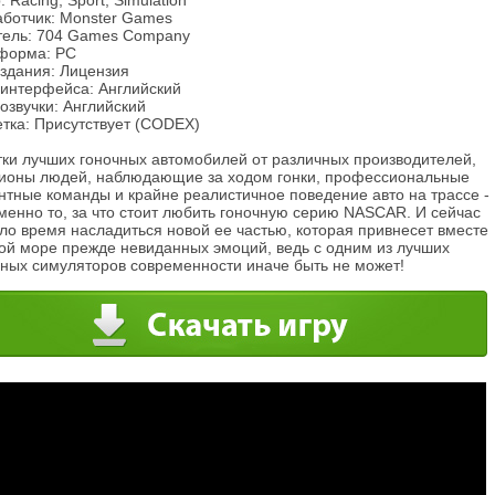
 Racing, Sport, Simulation
аботчик: Monster Games
тель: 704 Games Company
форма: PC
издания: Лицензия
 интерфейса: Английский
озвучки: Английский
етка: Присутствует (CODEX)
тки лучших гоночных автомобилей от различных производителей,
ионы людей, наблюдающие за ходом гонки, профессиональные
нтные команды и крайне реалистичное поведение авто на трассе -
менно то, за что стоит любить гоночную серию NASCAR. И сейчас
ло время насладиться новой ее частью, которая привнесет вместе
бой море прежде невиданных эмоций, ведь с одним из лучших
чных симуляторов современности иначе быть не может!