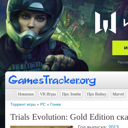
Новинки
VR Игры
Про Зомби
Про Войну
Marvel
Торрент игры
»
PC
»
Гонки
Trials Evolution: Gold Edition ск
Год выпуска:
2013