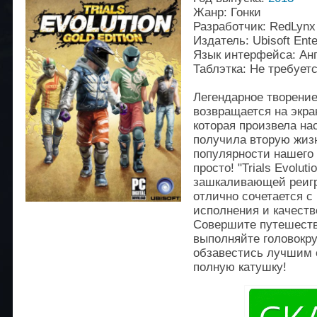
Жанр: Гонки
Разработчик: RedLynx
Издатель: Ubisoft Ente
Язык интерфейса: Ан
Таблэтка: Не требует
Легендарное творение
возвращается на экра
которая произвела на
получила вторую жизн
популярности нашего 
просто! "Trials Evolut
зашкаливающей реигра
отлично сочетается 
исполнения и качест
Совершите путешеств
выполняйте головокр
обзавестись лучшим с
полную катушку!