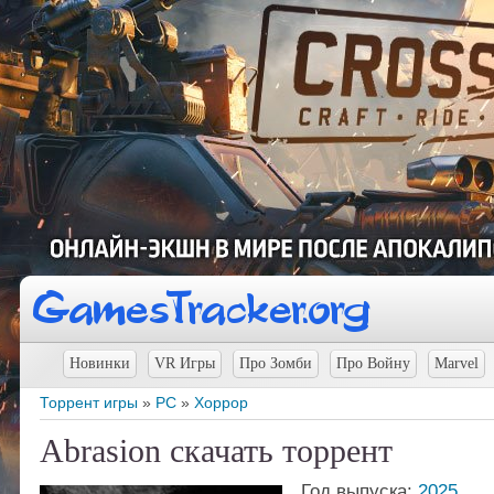
Новинки
VR Игры
Про Зомби
Про Войну
Marvel
Торрент игры
»
PC
»
Хоррор
Abrasion скачать торрент
Год выпуска:
2025