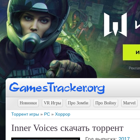
Новинки
VR Игры
Про Зомби
Про Войну
Marvel
Торрент игры
»
PC
»
Хоррор
Inner Voices скачать торрент
Год выпуска:
2017