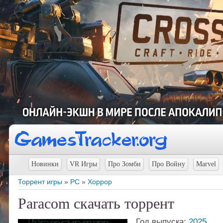
Новинки
VR Игры
Про Зомби
Про Войну
Marvel
Торрент игры
»
PC
»
Хоррор
Paracom скачать торрент
Год выпуска:
2025