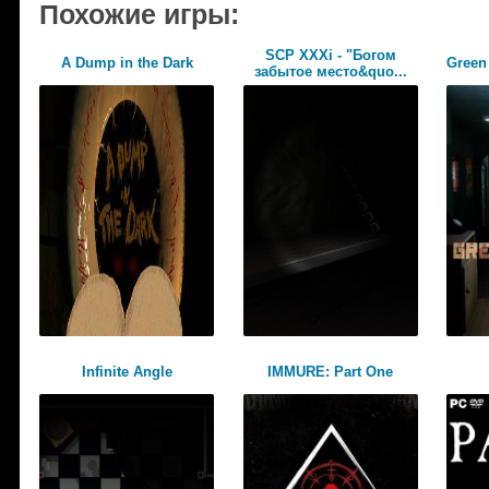
Похожие игры:
SCP XXXi - "Богом
A Dump in the Dark
Green
забытое место&quo...
Infinite Angle
IMMURE: Part One