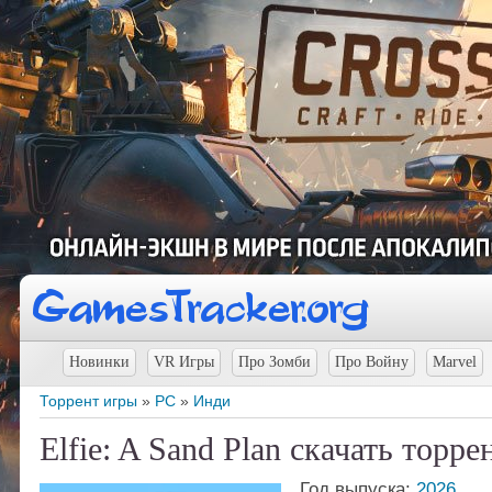
Новинки
VR Игры
Про Зомби
Про Войну
Marvel
Торрент игры
»
PC
»
Инди
Elfie: A Sand Plan скачать торре
Год выпуска:
2026